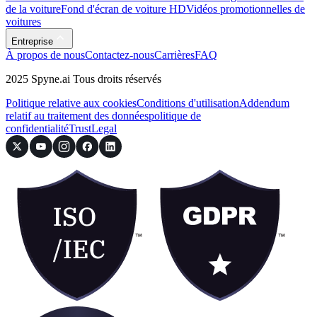
de la voiture
Fond d'écran de voiture HD
Vidéos promotionnelles de
voitures
Entreprise
À propos de nous
Contactez-nous
Carrières
FAQ
2025 Spyne.ai Tous droits réservés
Politique relative aux cookies
Conditions d'utilisation
Addendum
relatif au traitement des données
politique de
confidentialité
Trust
Legal