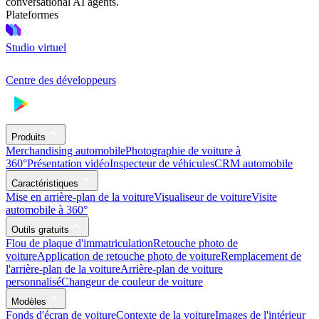
conversational AI agents.
Plateformes
Studio virtuel
Centre des développeurs
Produits
Merchandising automobile
Photographie de voiture à
360°
Présentation vidéo
Inspecteur de véhicules
CRM automobile
Caractéristiques
Mise en arrière-plan de la voiture
Visualiseur de voiture
Visite
automobile à 360°
Outils gratuits
Flou de plaque d'immatriculation
Retouche photo de
voiture
Application de retouche photo de voiture
Remplacement de
l'arrière-plan de la voiture
Arrière-plan de voiture
personnalisé
Changeur de couleur de voiture
Modèles
Fonds d'écran de voiture
Contexte de la voiture
Images de l'intérieur