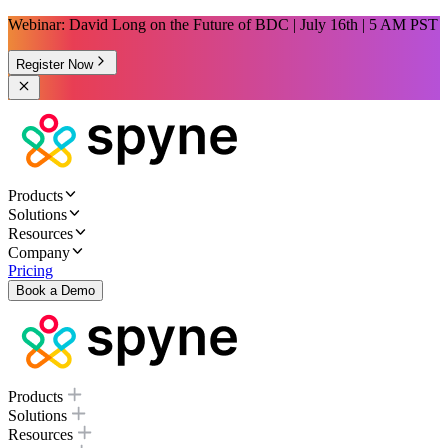
Webinar: David Long on the Future of BDC | July 16th | 5 AM PST
Register Now
Products
Solutions
Resources
Company
Pricing
Book a Demo
Products
Solutions
Resources