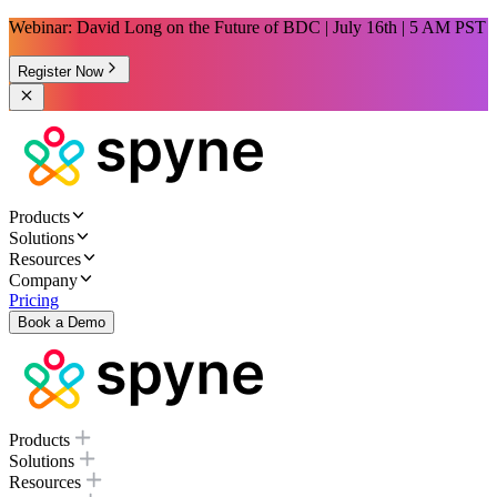
Webinar: David Long on the Future of BDC | July 16th | 5 AM PST
Register Now
Products
Solutions
Resources
Company
Pricing
Book a Demo
Products
Solutions
Resources