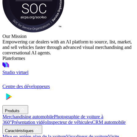
Our Mission
Empowering car dealers with an AI platform to source, list, market,
and sell vehicles faster through advanced visual merchandising and
conversational AI agents.
Plateformes
Studio virtuel
Centre des développeurs
Produits
Merchandising automobile
Photographie de voiture à
360°
Présentation vidéo
Inspecteur de véhicules
CRM automobile
Caractéristiques
Mise en arrière-plan de la voiture
Visualiseur de voiture
Visite