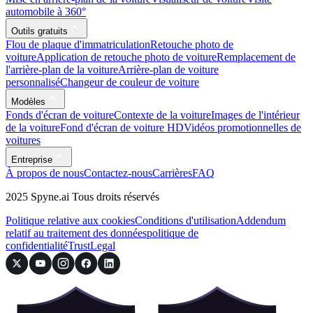
automobile à 360°
Outils gratuits
Flou de plaque d'immatriculation
Retouche photo de
voiture
Application de retouche photo de voiture
Remplacement de
l'arrière-plan de la voiture
Arrière-plan de voiture
personnalisé
Changeur de couleur de voiture
Modèles
Fonds d'écran de voiture
Contexte de la voiture
Images de l'intérieur
de la voiture
Fond d'écran de voiture HD
Vidéos promotionnelles de
voitures
Entreprise
À propos de nous
Contactez-nous
Carrières
FAQ
2025 Spyne.ai Tous droits réservés
Politique relative aux cookies
Conditions d'utilisation
Addendum
relatif au traitement des données
politique de
confidentialité
Trust
Legal