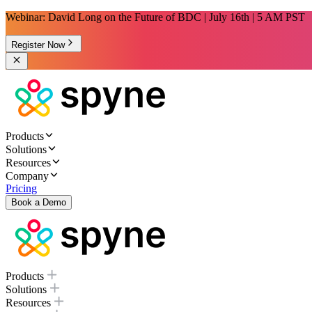
Webinar: David Long on the Future of BDC | July 16th | 5 AM PST
Register Now
Products
Solutions
Resources
Company
Pricing
Book a Demo
Products
Solutions
Resources