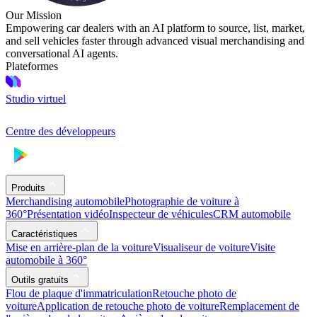
Our Mission
Empowering car dealers with an AI platform to source, list, market,
and sell vehicles faster through advanced visual merchandising and
conversational AI agents.
Plateformes
Studio virtuel
Centre des développeurs
Produits
Merchandising automobile
Photographie de voiture à
360°
Présentation vidéo
Inspecteur de véhicules
CRM automobile
Caractéristiques
Mise en arrière-plan de la voiture
Visualiseur de voiture
Visite
automobile à 360°
Outils gratuits
Flou de plaque d'immatriculation
Retouche photo de
voiture
Application de retouche photo de voiture
Remplacement de