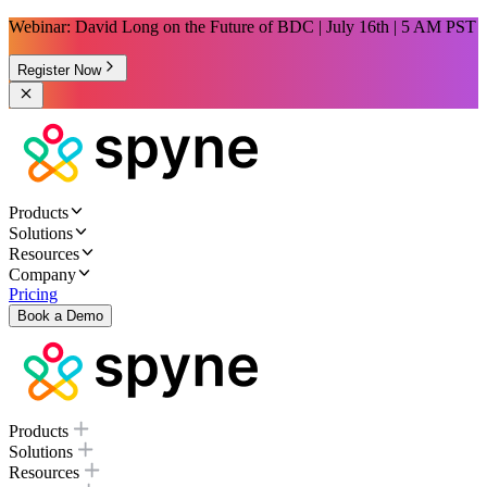
Webinar: David Long on the Future of BDC | July 16th | 5 AM PST
Register Now
Products
Solutions
Resources
Company
Pricing
Book a Demo
Products
Solutions
Resources