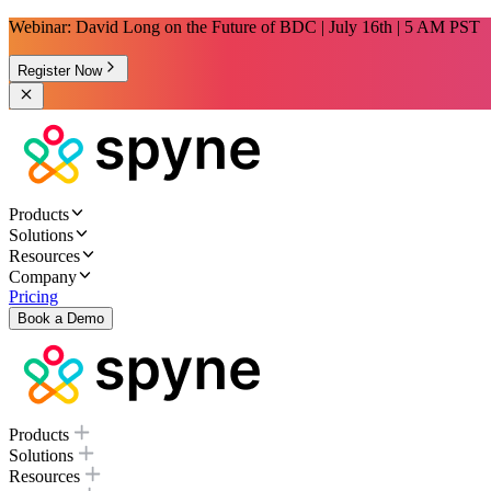
Webinar: David Long on the Future of BDC | July 16th | 5 AM PST
Register Now
Products
Solutions
Resources
Company
Pricing
Book a Demo
Products
Solutions
Resources