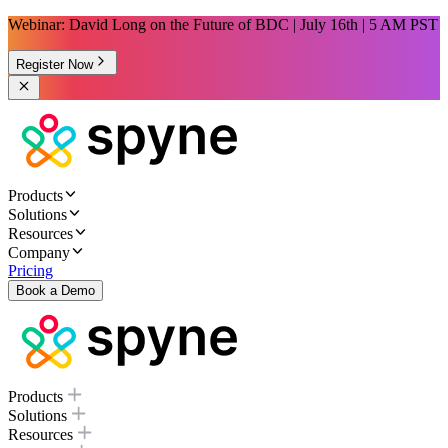
Webinar: David Long on the Future of BDC | July 16th | 5 AM PST
Register Now
Products
Solutions
Resources
Company
Pricing
Book a Demo
Products
Solutions
Resources