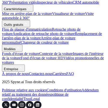
360°
Présentation vidéo
Inspecteur de véhicules
CRM automobile
Caractéristiques
Mise en arrière-plan de la voiture
Visualiseur de voiture
Visite
automobile à 360°
Outils gratuits
Flou de plaque d'immatriculation
Retouche photo de
voiture
Application de retouche photo de voiture
Remplacement de
l'arrière-plan de la voiture
Arrière-plan de voiture
personnalisé
Changeur de couleur de voiture
Modèles
Fonds d'écran de voiture
Contexte de la voiture
Images de l'intérieur
de la voiture
Fond d'écran de voiture HD
Vidéos promotionnelles de
voitures
Entreprise
À propos de nous
Contactez-nous
Carrières
FAQ
2025 Spyne.ai Tous droits réservés
Politique relative aux cookies
Conditions d'utilisation
Addendum
relatif au traitement des données
politique de
confidentialité
Trust
Legal