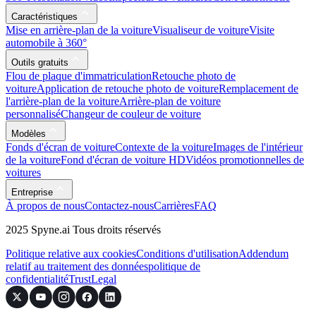
Caractéristiques
Mise en arrière-plan de la voiture
Visualiseur de voiture
Visite
automobile à 360°
Outils gratuits
Flou de plaque d'immatriculation
Retouche photo de
voiture
Application de retouche photo de voiture
Remplacement de
l'arrière-plan de la voiture
Arrière-plan de voiture
personnalisé
Changeur de couleur de voiture
Modèles
Fonds d'écran de voiture
Contexte de la voiture
Images de l'intérieur
de la voiture
Fond d'écran de voiture HD
Vidéos promotionnelles de
voitures
Entreprise
À propos de nous
Contactez-nous
Carrières
FAQ
2025 Spyne.ai Tous droits réservés
Politique relative aux cookies
Conditions d'utilisation
Addendum
relatif au traitement des données
politique de
confidentialité
Trust
Legal