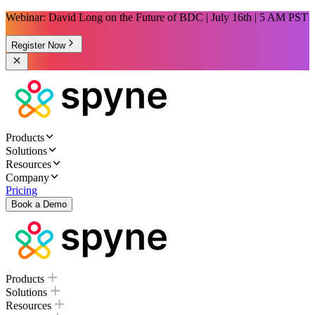
Webinar: David Long on the Future of BDC | July 16th | 5 AM PST
Register Now
Products
Solutions
Resources
Company
Pricing
Book a Demo
Products
Solutions
Resources