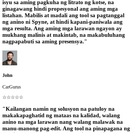
isyu sa aming pagkuha ng litrato ng kotse, na
ginagawang hindi propesyonal ang aming mga
listahan. Mabilis at madali ang tool sa pagtanggal
ng anino ni Spyne, at hindi kapani-paniwala ang
mga resulta. Ang aming mga larawan ngayon ay
mukhang malinis at makintab, na makabuluhang
nagpapabuti sa aming presensya."
John
CarGurus
☆
☆
☆
☆
☆
"Kailangan namin ng solusyon na patuloy na
makakapaghatid ng mataas na kalidad, walang
anino na mga larawan nang walang malawak na
manu-manong pag-edit. Ang tool na pinapagana ng