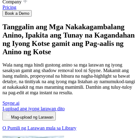
Company
Pricing
Book a Demo
Tanggalin ang Mga Nakakagambalang
Anino, Ipakita ang Tunay na Kagandahan
ng Iyong Kotse gamit ang
Pag-aalis ng
Anino ng Kotse
Wala nang mga hindi gustong anino sa mga larawan ng iyong
sasakyan gamit ang shadow removal tool ni Spyne. Makamit ang
isang malinis, propesyonal na hitsura na nagha-highlight sa bawat
detalye, na tinitiyak na ang iyong mga listahan ay namumukod-tangi
at nakakaakit ng mas maraming mamimili. Damhin ang tuluy-tuloy
na pag-edit at mga instant na resulta.
Spyne.ai
I-upload ang iyong larawan dito
Mag-upload ng Larawan
O Pumili ng Larawan mula sa Library