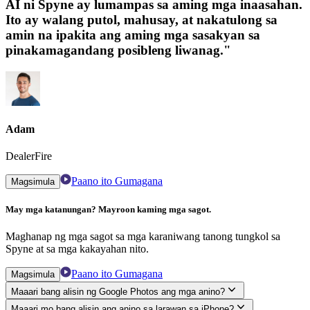
AI ni Spyne ay lumampas sa aming mga inaasahan.
Ito ay walang putol, mahusay, at nakatulong sa
amin na ipakita ang aming mga sasakyan sa
pinakamagandang posibleng liwanag."
Adam
DealerFire
Paano ito Gumagana
Magsimula
May mga katanungan? Mayroon kaming mga sagot.
Maghanap ng mga sagot sa mga karaniwang tanong tungkol sa
Spyne at sa mga kakayahan nito.
Paano ito Gumagana
Magsimula
Maaari bang alisin ng Google Photos ang mga anino?
Maaari mo bang alisin ang anino sa larawan sa iPhone?