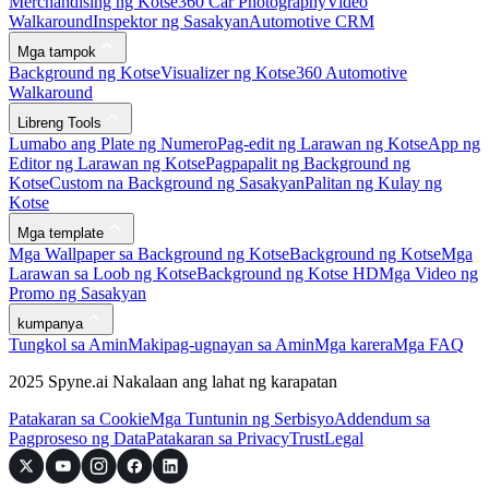
Merchandising ng Kotse
360 Car Photography
Video
Walkaround
Inspektor ng Sasakyan
Automotive CRM
Mga tampok
Background ng Kotse
Visualizer ng Kotse
360 Automotive
Walkaround
Libreng Tools
Lumabo ang Plate ng Numero
Pag-edit ng Larawan ng Kotse
App ng
Editor ng Larawan ng Kotse
Pagpapalit ng Background ng
Kotse
Custom na Background ng Sasakyan
Palitan ng Kulay ng
Kotse
Mga template
Mga Wallpaper sa Background ng Kotse
Background ng Kotse
Mga
Larawan sa Loob ng Kotse
Background ng Kotse HD
Mga Video ng
Promo ng Sasakyan
kumpanya
Tungkol sa Amin
Makipag-ugnayan sa Amin
Mga karera
Mga FAQ
2025 Spyne.ai Nakalaan ang lahat ng karapatan
Patakaran sa Cookie
Mga Tuntunin ng Serbisyo
Addendum sa
Pagproseso ng Data
Patakaran sa Privacy
Trust
Legal