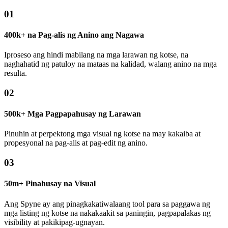
01
400k+ na Pag-alis ng Anino ang Nagawa
Iproseso ang hindi mabilang na mga larawan ng kotse, na
naghahatid ng patuloy na mataas na kalidad, walang anino na mga
resulta.
02
500k+ Mga Pagpapahusay ng Larawan
Pinuhin at perpektong mga visual ng kotse na may kakaiba at
propesyonal na pag-alis at pag-edit ng anino.
03
50m+ Pinahusay na Visual
Ang Spyne ay ang pinagkakatiwalaang tool para sa paggawa ng
mga listing ng kotse na nakakaakit sa paningin, pagpapalakas ng
visibility at pakikipag-ugnayan.