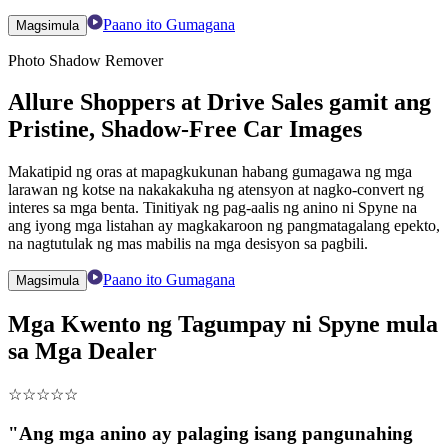
Paano ito Gumagana
Magsimula
Photo Shadow Remover
Allure Shoppers at Drive Sales gamit ang
Pristine, Shadow-Free Car Images
Makatipid ng oras at mapagkukunan habang gumagawa ng mga
larawan ng kotse na nakakakuha ng atensyon at nagko-convert ng
interes sa mga benta. Tinitiyak ng pag-aalis ng anino ni Spyne na
ang iyong mga listahan ay magkakaroon ng pangmatagalang epekto,
na nagtutulak ng mas mabilis na mga desisyon sa pagbili.
Paano ito Gumagana
Magsimula
Mga Kwento ng Tagumpay ni Spyne mula
sa Mga Dealer
☆
☆
☆
☆
☆
"Ang mga anino ay palaging isang pangunahing