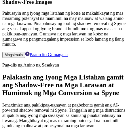
Shadow-Free Images
Pahusayin ang iyong mga listahan ng kotse at makahikayat ng mas
maraming potensyal na mamimili na may malinaw at walang anino
na mga larawan. Pinapahusay ng tool ng shadow removal ng Spyne
ang visual appeal ng iyong brand at humihimok ng mas mataas na
pakikipag-ugnayan. Gumawa ng mga larawan ng kotse na
gumagawa ng pangmatagalang impression sa loob lamang ng ilang
minuto.
Paano ito Gumagana
Magsimula
Pag-alis ng Anino ng Sasakyan
Palakasin ang Iyong Mga Listahan gamit
ang Shadow-Free na Mga Larawan at
Humimok ng Mga Conversion sa Spyne
I-maximize ang pakikipag-ugnayan at pagbebenta gamit ang AI-
powered shadow removal ni Spyne. Tanggalin ang mga distractions
at ipakita ang iyong mga sasakyan sa kanilang pinakamahusay na
liwanag. Manghikayat ng mas maraming potensyal na mamimili
gamit ang malinaw at propesyonal na mga larawan.