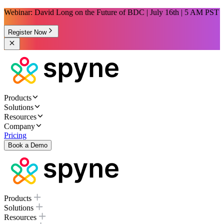
Webinar: David Long on the Future of BDC | July 16th | 5 AM PST
Register Now
Products
Solutions
Resources
Company
Pricing
Book a Demo
Products
Solutions
Resources