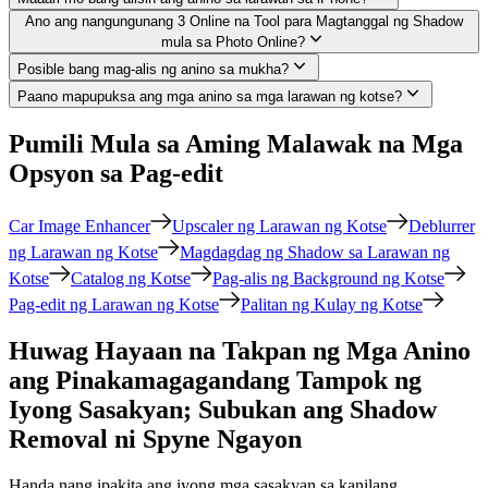
Ano ang nangungunang 3 Online na Tool para Magtanggal ng Shadow
mula sa Photo Online?
Posible bang mag-alis ng anino sa mukha?
Paano mapupuksa ang mga anino sa mga larawan ng kotse?
Pumili Mula sa Aming Malawak na Mga
Opsyon sa Pag-edit
Car Image Enhancer
Upscaler ng Larawan ng Kotse
Deblurrer
ng Larawan ng Kotse
Magdagdag ng Shadow sa Larawan ng
Kotse
Catalog ng Kotse
Pag-alis ng Background ng Kotse
Pag-edit ng Larawan ng Kotse
Palitan ng Kulay ng Kotse
Huwag Hayaan na Takpan ng Mga Anino
ang Pinakamagagandang Tampok ng
Iyong Sasakyan; Subukan ang Shadow
Removal ni Spyne Ngayon
Handa nang ipakita ang iyong mga sasakyan sa kanilang