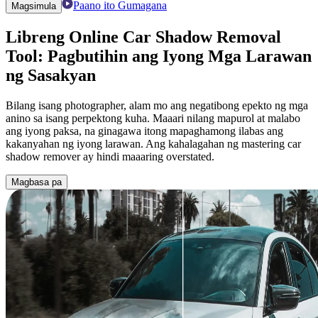
Paano ito Gumagana
Magsimula
Libreng
Online Car Shadow Removal
Tool:
Pagbutihin ang Iyong Mga Larawan
ng Sasakyan
Bilang isang photographer, alam mo ang negatibong epekto ng mga
anino sa isang perpektong kuha. Maaari nilang mapurol at malabo
ang iyong paksa, na ginagawa itong mapaghamong ilabas ang
kakanyahan ng iyong larawan. Ang kahalagahan ng mastering car
shadow remover ay hindi maaaring overstated.
Magbasa pa