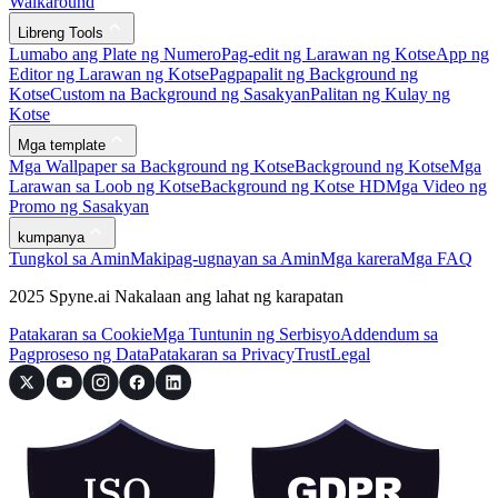
Walkaround
Libreng Tools
Lumabo ang Plate ng Numero
Pag-edit ng Larawan ng Kotse
App ng
Editor ng Larawan ng Kotse
Pagpapalit ng Background ng
Kotse
Custom na Background ng Sasakyan
Palitan ng Kulay ng
Kotse
Mga template
Mga Wallpaper sa Background ng Kotse
Background ng Kotse
Mga
Larawan sa Loob ng Kotse
Background ng Kotse HD
Mga Video ng
Promo ng Sasakyan
kumpanya
Tungkol sa Amin
Makipag-ugnayan sa Amin
Mga karera
Mga FAQ
2025 Spyne.ai Nakalaan ang lahat ng karapatan
Patakaran sa Cookie
Mga Tuntunin ng Serbisyo
Addendum sa
Pagproseso ng Data
Patakaran sa Privacy
Trust
Legal