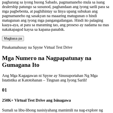
pagharang sa iyong buong Sabado, pagmamaneho mula sa isang
dealership patungo sa susunod, paghandaan ang iyong sarili para sa
mga pagbebenta, at paghihintay sa linya upang subukan ang
pagmamaneho ng sasakyan na maaaring matugunan o hindi
matugunan ang iyong mga pangangailangan. Hindi ito palaging
kaaya-aya, at para sa maraming tao, ang proseso ay nadama na mas
nakakapagod kaysa sa kapana-panabik.
Magbasa pa
Pinakamahusay na Spyne Virtual Test Drive
Mga Numero na Nagpapatunay na
Gumagana Ito
Ang Mga Kagagawan ni Spyne ay Sinusuportahan Ng Mga
Istatistika at Katotohanan – Tingnan ang Iyong Sarili!
01
250K+ Virtual Test Drive ang Isinagawa
Sumali sa libu-libong nasisiyahang mamimili na nag-explore ng