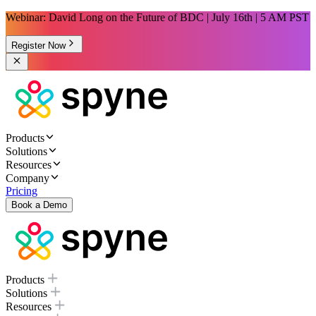
Webinar: David Long on the Future of BDC | July 16th | 5 AM PST
Register Now
Products
Solutions
Resources
Company
Pricing
Book a Demo
Products
Solutions
Resources