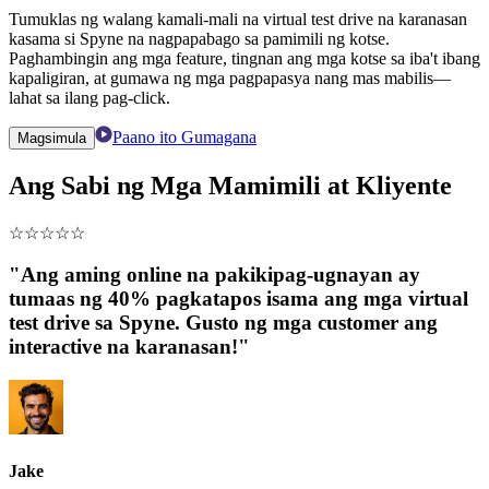
Tumuklas ng walang kamali-mali na virtual test drive na karanasan
kasama si Spyne na nagpapabago sa pamimili ng kotse.
Paghambingin ang mga feature, tingnan ang mga kotse sa iba't ibang
kapaligiran, at gumawa ng mga pagpapasya nang mas mabilis—
lahat sa ilang pag-click.
Paano ito Gumagana
Magsimula
Ang Sabi ng Mga Mamimili at Kliyente
☆
☆
☆
☆
☆
"Ang aming online na pakikipag-ugnayan ay
tumaas ng 40% pagkatapos isama ang mga virtual
test drive sa Spyne. Gusto ng mga customer ang
interactive na karanasan!"
Jake