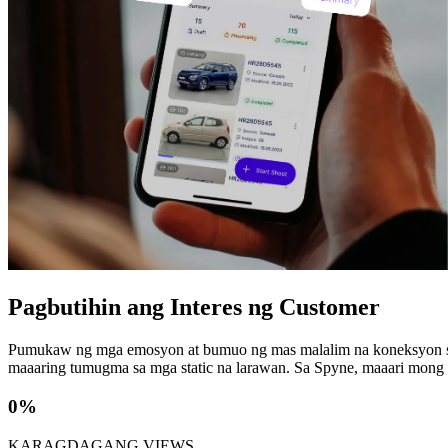
Pagbutihin ang Interes ng Customer
Pumukaw ng mga emosyon at bumuo ng mas malalim na koneksyon sa
maaaring tumugma sa mga static na larawan. Sa Spyne, maaari mong tu
0
%
KARAGDAGANG VIEWS