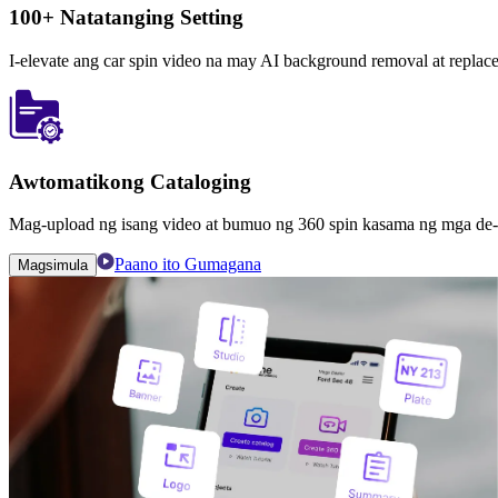
100+ Natatanging Setting
I-elevate ang car spin video na may AI background removal at replac
Awtomatikong Cataloging
Mag-upload ng isang video at bumuo ng 360 spin kasama ng mga de-k
Paano ito Gumagana
Magsimula