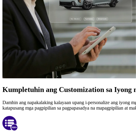
Kumpletuhin ang Customization sa Iyong m
Damhin ang napakalaking kalayaan upang i-personalize ang iyong mg
katapusang mga pagpipilian sa pagpapasadya na mapagpipilian at mak