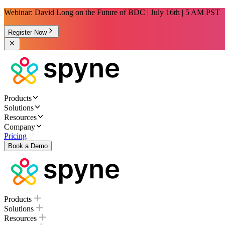
Webinar: David Long on the Future of BDC | July 16th | 5 AM PST
Register Now
Products
Solutions
Resources
Company
Pricing
Book a Demo
Products
Solutions
Resources