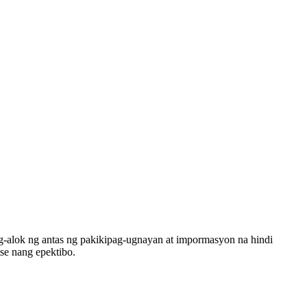
lok ng antas ng pakikipag-ugnayan at impormasyon na hindi
se nang epektibo.