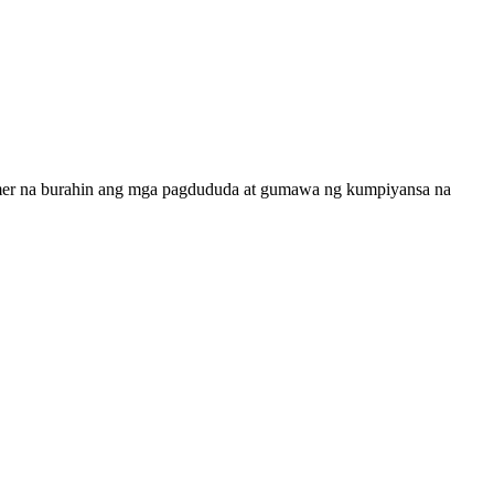
omer na burahin ang mga pagdududa at gumawa ng kumpiyansa na