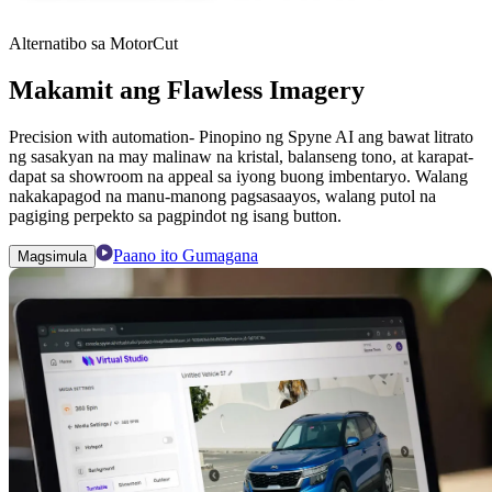
Alternatibo sa MotorCut
Makamit ang Flawless Imagery
Precision with automation- Pinopino ng Spyne AI ang bawat litrato
ng sasakyan na may malinaw na kristal, balanseng tono, at karapat-
dapat sa showroom na appeal sa iyong buong imbentaryo. Walang
nakakapagod na manu-manong pagsasaayos, walang putol na
pagiging perpekto sa pagpindot ng isang button.
Paano ito Gumagana
Magsimula