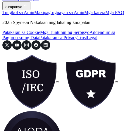
kumpanya
Tungkol sa Amin
Makipag-ugnayan sa Amin
Mga karera
Mga FAQ
2025 Spyne.ai Nakalaan ang lahat ng karapatan
Patakaran sa Cookie
Mga Tuntunin ng Serbisyo
Addendum sa
Pagproseso ng Data
Patakaran sa Privacy
Trust
Legal