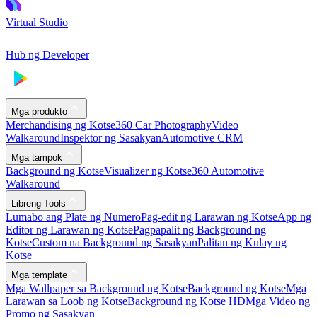
Virtual Studio
Hub ng Developer
Mga produkto
Merchandising ng Kotse
360 Car Photography
Video
Walkaround
Inspektor ng Sasakyan
Automotive CRM
Mga tampok
Background ng Kotse
Visualizer ng Kotse
360 Automotive
Walkaround
Libreng Tools
Lumabo ang Plate ng Numero
Pag-edit ng Larawan ng Kotse
App ng
Editor ng Larawan ng Kotse
Pagpapalit ng Background ng
Kotse
Custom na Background ng Sasakyan
Palitan ng Kulay ng
Kotse
Mga template
Mga Wallpaper sa Background ng Kotse
Background ng Kotse
Mga
Larawan sa Loob ng Kotse
Background ng Kotse HD
Mga Video ng
Promo ng Sasakyan