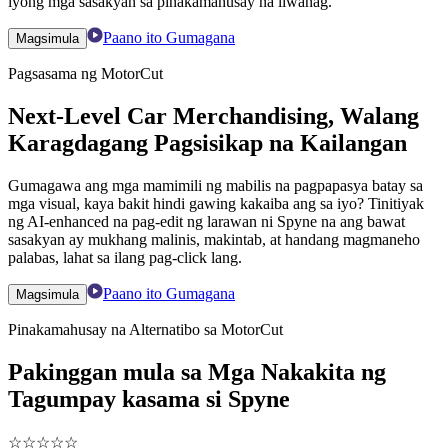
iyong mga sasakyan sa pinakamahusay na liwanag.
Paano ito Gumagana
Magsimula
Pagsasama ng MotorCut
Next-Level Car Merchandising, Walang
Karagdagang Pagsisikap na Kailangan
Gumagawa ang mga mamimili ng mabilis na pagpapasya batay sa
mga visual, kaya bakit hindi gawing kakaiba ang sa iyo? Tinitiyak
ng AI-enhanced na pag-edit ng larawan ni Spyne na ang bawat
sasakyan ay mukhang malinis, makintab, at handang magmaneho
palabas, lahat sa ilang pag-click lang.
Paano ito Gumagana
Magsimula
Pinakamahusay na Alternatibo sa MotorCut
Pakinggan mula sa Mga Nakakita ng
Tagumpay kasama si Spyne
☆
☆
☆
☆
☆