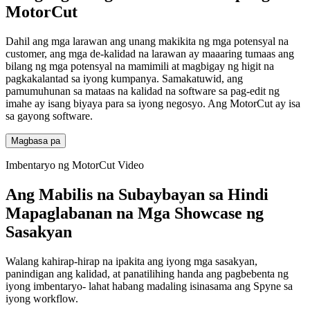
MotorCut
Dahil ang mga larawan ang unang makikita ng mga potensyal na
customer, ang mga de-kalidad na larawan ay maaaring tumaas ang
bilang ng mga potensyal na mamimili at magbigay ng higit na
pagkakalantad sa iyong kumpanya. Samakatuwid, ang
pamumuhunan sa mataas na kalidad na software sa pag-edit ng
imahe ay isang biyaya para sa iyong negosyo. Ang MotorCut ay isa
sa gayong software.
Magbasa pa
Imbentaryo ng MotorCut Video
Ang Mabilis na Subaybayan sa Hindi
Mapaglabanan na Mga Showcase ng
Sasakyan
Walang kahirap-hirap na ipakita ang iyong mga sasakyan,
panindigan ang kalidad, at panatilihing handa ang pagbebenta ng
iyong imbentaryo- lahat habang madaling isinasama ang Spyne sa
iyong workflow.