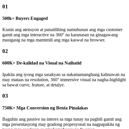
01
500k+ Buyers Engaged
Kunin ang atensyon at panatilihing namuhunan ang mga customer
gamit ang mga interactive na 360° na karanasan na ginagawang
masigasig na mga mamimili ang mga kaswal na browser.
02
600K+ De-kalidad na Visual na Naihatid
Ipakita ang iyong mga sasakyan sa nakamamanghang kalinawan na
may mataas na resolution, 360° immersive visual na nagha-highlight
sa bawat curve, feature, at detalye.
03
750K+ Mga Conversion ng Benta Pinalakas
Baguhin ang passive na interes sa mga tunay na pagbili gamit ang
mga presentasyong may gradong propesyonal na nagpapakita ng