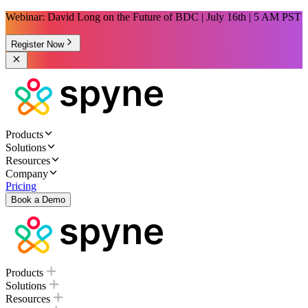
Webinar: David Long on the Future of BDC | July 16th | 5 AM PST
Register Now
Products
Solutions
Resources
Company
Pricing
Book a Demo
Products
Solutions
Resources