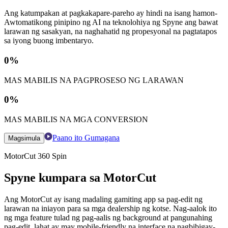
Ang katumpakan at pagkakapare-pareho ay hindi na isang hamon-
Awtomatikong pinipino ng AI na teknolohiya ng Spyne ang bawat
larawan ng sasakyan, na naghahatid ng propesyonal na pagtatapos
sa iyong buong imbentaryo.
0
%
MAS MABILIS NA PAGPROSESO NG LARAWAN
0
%
MAS MABILIS NA MGA CONVERSION
Paano ito Gumagana
Magsimula
MotorCut 360 Spin
Spyne kumpara sa MotorCut
Ang MotorCut ay isang madaling gamiting app sa pag-edit ng
larawan na iniayon para sa mga dealership ng kotse. Nag-aalok ito
ng mga feature tulad ng pag-aalis ng background at pangunahing
pag-edit, lahat ay may mobile-friendly na interface na nagbibigay-