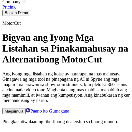
Company
Pricing
Book a Demo
MotorCut
Bigyan ang Iyong Mga
Listahan sa Pinakamahusay na
Alternatibong MotorCut
Ang iyong mga listahan ng kotse ay nararapat na mas mahusay.
Ginagawa ng mga tool na pinapagana ng AI ni Spyne ang mga
mapurol na larawan sa showroom stunners, kumpleto sa 360° spins
at cinematic video tour. Magbenta nang mas mabilis, mapabilib ang
mga mamimili, at iwanan ang kumpetisyon. Ang kinabukasan ng car
merchandising ay narito.
Paano ito Gumagana
Magsimula
Pinagkakatiwalaan ng libu-libong dealership sa buong mundo.