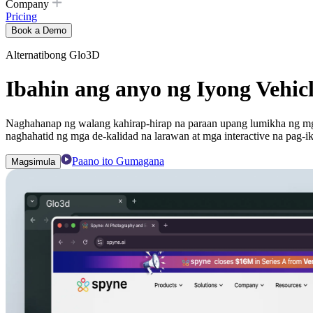
Company
Pricing
Book a Demo
Alternatibong Glo3D
Ibahin ang anyo ng Iyong Vehi
Naghahanap ng walang kahirap-hirap na paraan upang lumikha ng mga
naghahatid ng mga de-kalidad na larawan at mga interactive na pag-ik
Paano ito Gumagana
Magsimula