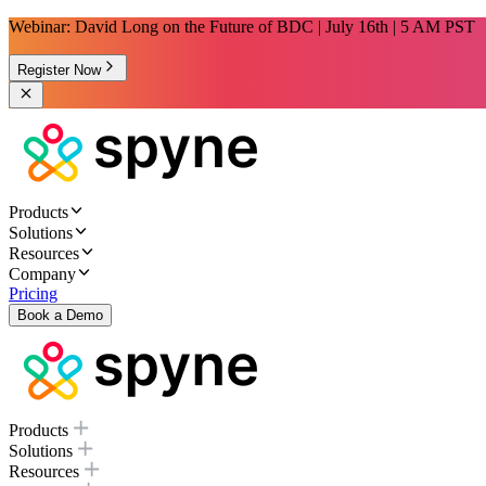
Webinar: David Long on the Future of BDC | July 16th | 5 AM PST
Register Now
Products
Solutions
Resources
Company
Pricing
Book a Demo
Products
Solutions
Resources