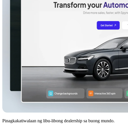
Pinagkakatiwalaan ng libu-libong dealership sa buong mundo.