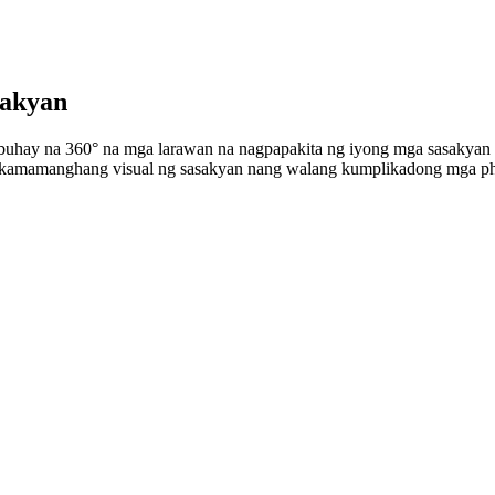
sakyan
buhay na 360° na mga larawan na nagpapakita ng iyong mga sasakyan s
nakamamanghang visual ng sasakyan nang walang kumplikadong mga ph