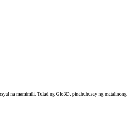
nsyal na mamimili. Tulad ng Glo3D, pinahuhusay ng matalinong