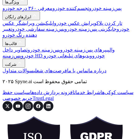
ویژگی‌ها
پس‌زمینه خودرو
تجسم‌کننده خودرو
معرفی ۳۶۰ درجه خودرو
ابزارهای رایگان
تار کردن پلاک
ویرایش عکس خودرو
اپلیکیشن ویرایشگر عکس
خودرو
جایگزینی پس‌زمینه خودرو
پس‌زمینه سفارشی خودرو
تغییر
دهنده رنگ خودرو
قالب‌ها
والپیپرهای پس‌زمینه خودرو
پس‌زمینه خودرو
تصاویر داخل
پس‌زمینه HD خودرو
ویدیوهای تبلیغاتی خودرو
خودرو
شرکت
درباره ما
تماس با ما
فرصت‌های شغلی
سوالات متداول
۲۰۲۵ Spyne.ai تمامی حقوق محفوظ است
سیاست کوکی‌ها
شرایط خدمات
افزونه پردازش داده‌ها
سیاست حفظ
Legal
Trust
حریم خصوصی