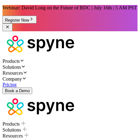
Webinar: David Long on the Future of BDC | July 16th | 5 AM PST
Register Now
Products
Solutions
Resources
Company
Pricing
Book a Demo
Products
Solutions
Resources