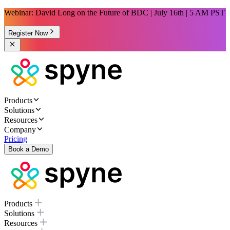
Webinar: David Long on the Future of BDC | July 16th | 5 AM PST
Register Now
Products
Solutions
Resources
Company
Pricing
Book a Demo
Products
Solutions
Resources