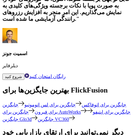
به صورت پویا با نکات برجسته ویژگی‌های کلیدی به
نمایش می‌گذاریم. این امر منجر به افزایش رزروهای
رانندگی آزمایشی ما شده است."
اسمیت جونز
دیلرفایر
رایگان امتحان کنید
شروع کنید
بهترین جایگزین‌ها برای FlickFusion
جایگزین برای اتوفاکس
جایگزین برای لس اتوموتیو
جایگزین
جایگزین برای اپتیفو
جایگزین برای AutoWorks
برای فیرون
جایگزین VC360
جایگزین Glo3d
دیگر نمی‌توانید برای ارتقای بازاریابی خود