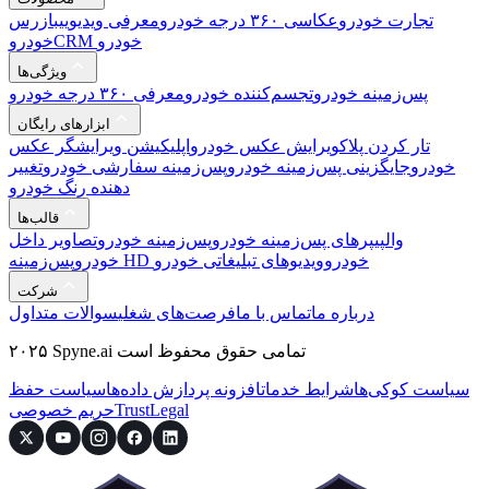
تجارت خودرو
عکاسی ۳۶۰ درجه خودرو
معرفی ویدیویی
بازرس
CRM خودرو
خودرو
ویژگی‌ها
پس‌زمینه خودرو
تجسم‌کننده خودرو
معرفی ۳۶۰ درجه خودرو
ابزارهای رایگان
تار کردن پلاک
ویرایش عکس خودرو
اپلیکیشن ویرایشگر عکس
خودرو
جایگزینی پس‌زمینه خودرو
پس‌زمینه سفارشی خودرو
تغییر
دهنده رنگ خودرو
قالب‌ها
والپیپرهای پس‌زمینه خودرو
پس‌زمینه خودرو
تصاویر داخل
پس‌زمینه HD خودرو
ویدیوهای تبلیغاتی خودرو
خودرو
شرکت
درباره ما
تماس با ما
فرصت‌های شغلی
سوالات متداول
۲۰۲۵ Spyne.ai تمامی حقوق محفوظ است
سیاست کوکی‌ها
شرایط خدمات
افزونه پردازش داده‌ها
سیاست حفظ
Legal
Trust
حریم خصوصی