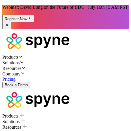
Webinar: David Long on the Future of BDC | July 16th | 5 AM PST
Register Now
Products
Solutions
Resources
Company
Pricing
Book a Demo
Products
Solutions
Resources