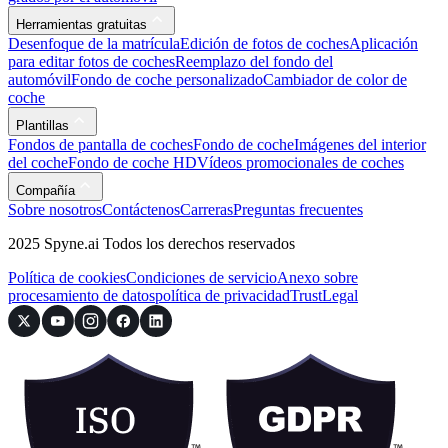
Herramientas gratuitas
Desenfoque de la matrícula
Edición de fotos de coches
Aplicación
para editar fotos de coches
Reemplazo del fondo del
automóvil
Fondo de coche personalizado
Cambiador de color de
coche
Plantillas
Fondos de pantalla de coches
Fondo de coche
Imágenes del interior
del coche
Fondo de coche HD
Vídeos promocionales de coches
Compañía
Sobre nosotros
Contáctenos
Carreras
Preguntas frecuentes
2025 Spyne.ai Todos los derechos reservados
Política de cookies
Condiciones de servicio
Anexo sobre
procesamiento de datos
política de privacidad
Trust
Legal