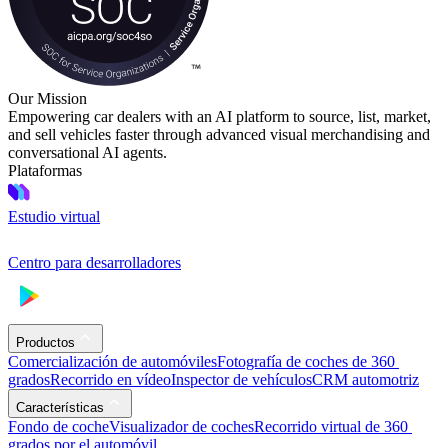
Our Mission
Empowering car dealers with an AI platform to source, list, market,
and sell vehicles faster through advanced visual merchandising and
conversational AI agents.
Plataformas
Estudio virtual
Centro para desarrolladores
Productos
Comercialización de automóviles
Fotografía de coches de 360 ​​
grados
Recorrido en vídeo
Inspector de vehículos
CRM automotriz
Características
Fondo de coche
Visualizador de coches
Recorrido virtual de 360 ​​
grados por el automóvil