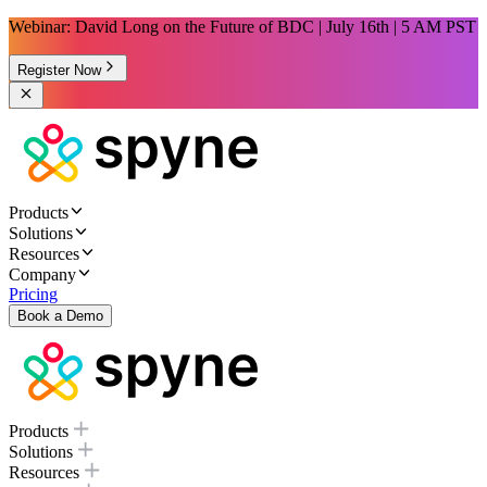
Webinar: David Long on the Future of BDC | July 16th | 5 AM PST
Register Now
Products
Solutions
Resources
Company
Pricing
Book a Demo
Products
Solutions
Resources