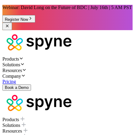
Webinar: David Long on the Future of BDC | July 16th | 5 AM PST
Register Now
Products
Solutions
Resources
Company
Pricing
Book a Demo
Products
Solutions
Resources