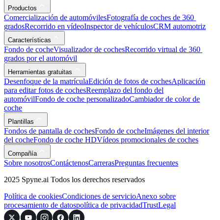
Productos
Comercialización de automóviles
Fotografía de coches de 360 ​​
grados
Recorrido en vídeo
Inspector de vehículos
CRM automotriz
Características
Fondo de coche
Visualizador de coches
Recorrido virtual de 360 ​​
grados por el automóvil
Herramientas gratuitas
Desenfoque de la matrícula
Edición de fotos de coches
Aplicación
para editar fotos de coches
Reemplazo del fondo del
automóvil
Fondo de coche personalizado
Cambiador de color de
coche
Plantillas
Fondos de pantalla de coches
Fondo de coche
Imágenes del interior
del coche
Fondo de coche HD
Vídeos promocionales de coches
Compañía
Sobre nosotros
Contáctenos
Carreras
Preguntas frecuentes
2025 Spyne.ai Todos los derechos reservados
Política de cookies
Condiciones de servicio
Anexo sobre
procesamiento de datos
política de privacidad
Trust
Legal