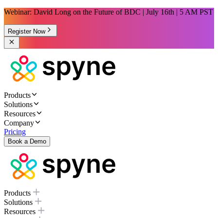
Webinar: David Long on the Future of BDC | July 16th | 5 AM PST
Register Now
Products
Solutions
Resources
Company
Pricing
Book a Demo
Products
Solutions
Resources