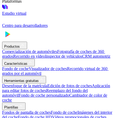
Plataformas
Estudio virtual
Centro para desarrolladores
Productos
Comercialización de automóviles
Fotografía de coches de 360 ​​
grados
Recorrido en vídeo
Inspector de vehículos
CRM automotriz
Características
Fondo de coche
Visualizador de coches
Recorrido virtual de 360 ​​
grados por el automóvil
Herramientas gratuitas
Desenfoque de la matrícula
Edición de fotos de coches
Aplicación
para editar fotos de coches
Reemplazo del fondo del
automóvil
Fondo de coche personalizado
Cambiador de color de
coche
Plantillas
Fondos de pantalla de coches
Fondo de coche
Imágenes del interior
del coche
Fondo de coche HD
Vídeos promocionales de coches