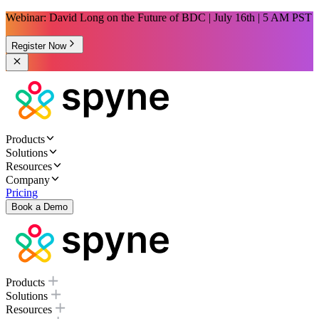
Webinar: David Long on the Future of BDC | July 16th | 5 AM PST
Register Now
Products
Solutions
Resources
Company
Pricing
Book a Demo
Products
Solutions
Resources