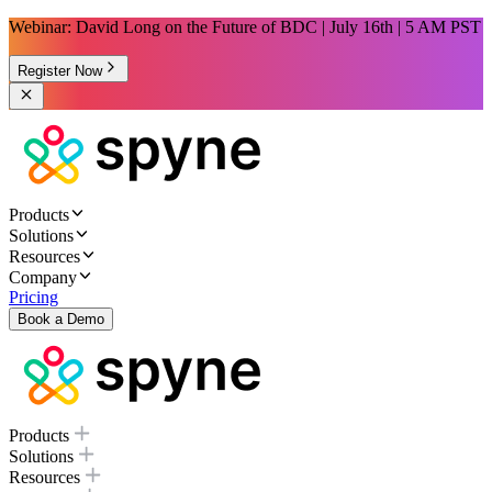
Webinar: David Long on the Future of BDC | July 16th | 5 AM PST
Register Now
Products
Solutions
Resources
Company
Pricing
Book a Demo
Products
Solutions
Resources