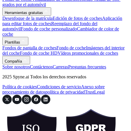
grados por el automóvil
Herramientas gratuitas
Desenfoque de la matrícula
Edición de fotos de coches
Aplicación
para editar fotos de coches
Reemplazo del fondo del
automóvil
Fondo de coche personalizado
Cambiador de color de
coche
Plantillas
Fondos de pantalla de coches
Fondo de coche
Imágenes del interior
del coche
Fondo de coche HD
Vídeos promocionales de coches
Compañía
Sobre nosotros
Contáctenos
Carreras
Preguntas frecuentes
2025 Spyne.ai Todos los derechos reservados
Política de cookies
Condiciones de servicio
Anexo sobre
procesamiento de datos
política de privacidad
Trust
Legal