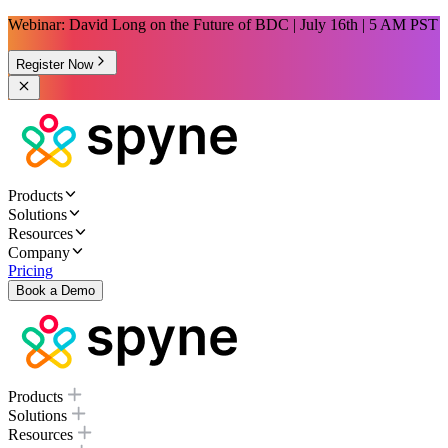
Webinar: David Long on the Future of BDC | July 16th | 5 AM PST
Register Now
Products
Solutions
Resources
Company
Pricing
Book a Demo
Products
Solutions
Resources