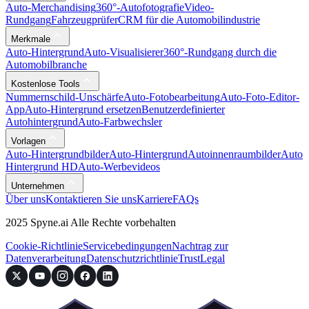
Auto-Merchandising
360°-Autofotografie
Video-
Rundgang
Fahrzeugprüfer
CRM für die Automobilindustrie
Merkmale
Auto-Hintergrund
Auto-Visualisierer
360°-Rundgang durch die
Automobilbranche
Kostenlose Tools
Nummernschild-Unschärfe
Auto-Fotobearbeitung
Auto-Foto-Editor-
App
Auto-Hintergrund ersetzen
Benutzerdefinierter
Autohintergrund
Auto-Farbwechsler
Vorlagen
Auto-Hintergrundbilder
Auto-Hintergrund
Autoinnenraumbilder
Auto
Hintergrund HD
Auto-Werbevideos
Unternehmen
Über uns
Kontaktieren Sie uns
Karriere
FAQs
2025 Spyne.ai Alle Rechte vorbehalten
Cookie-Richtlinie
Servicebedingungen
Nachtrag zur
Datenverarbeitung
Datenschutzrichtlinie
Trust
Legal