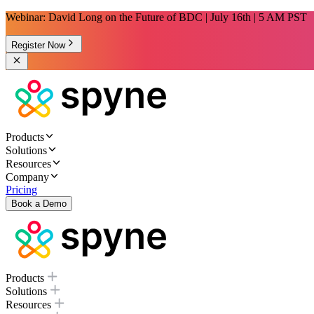
Webinar: David Long on the Future of BDC | July 16th | 5 AM PST
Register Now
Products
Solutions
Resources
Company
Pricing
Book a Demo
Products
Solutions
Resources