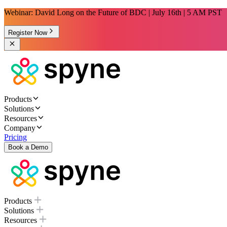
Webinar: David Long on the Future of BDC | July 16th | 5 AM PST
Register Now
Products
Solutions
Resources
Company
Pricing
Book a Demo
Products
Solutions
Resources