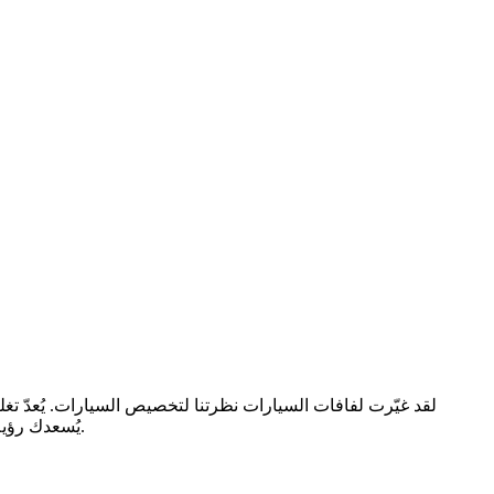
لقد غيّرت لفافات السيارات نظرتنا لتخصيص السيارات. يُعدّ تغليف 
يُسعدك رؤية شكله أولًا؟ هذا ما يفعله مُتصوّر لفافات السيارات، فهو أداة ذكية وتفاعلية تُتيح لك معاينة تصميم لفافاتك رقميًا قبل قصّ أو تركيب أي فينيل.