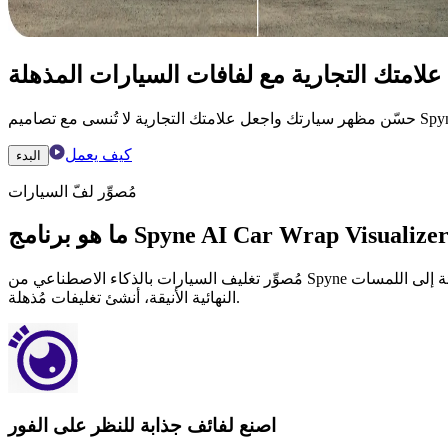
لامتك التجارية مع لفافات السيارات المذهلة
كيف يعمل
البدء
مُصوِّر لفّ السيارات
مُصوِّر تغليف السيارات بالذكاء الاصطناعي من Spyne هو أداة مُمتازة مُصممة لعشاق السيارات والعلامات التجارية والمُبدعين لتصميم تغليفات سيارات مُخصصة بكل سهولة. من الرسومات الجريئة إلى اللمسات
النهائية الأنيقة، أنشئ تغليفات مُذهلة.
اصنع لفائف جذابة للنظر على الفور