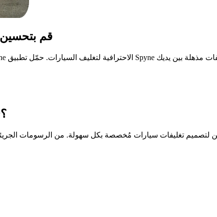
قم بتحسين ع
ما هو برنامج Spyne AI Car Wrap Visualizer؟