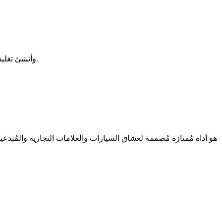
حسّن مظهر سيارتك واجعل علامتك التجارية لا تُنسى مع تصاميم Spyne الاحترافية لتغليف السيارات. حمّل تطبيق Spyne وأنشئ تغليفات مذهلة بين يديك.