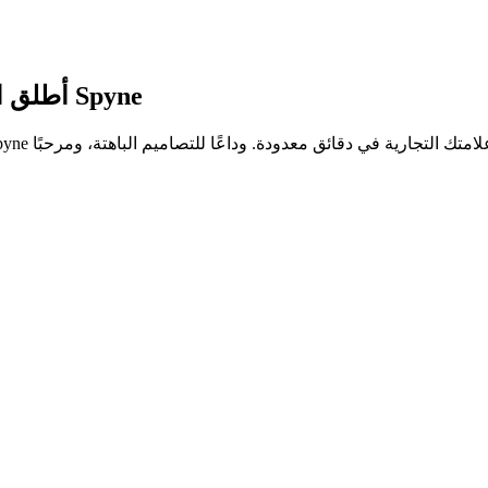
من Spyne
أطلق ا