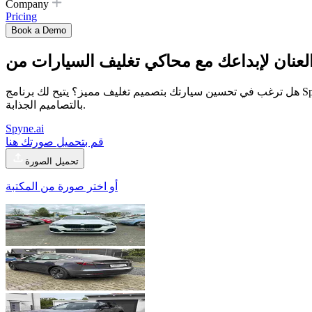
Company
Pricing
Book a Demo
لعنان لإبداعك مع
محاكي تغليف السيارات
هل ترغب في تحسين سيارتك بتصميم تغليف مميز؟ يتيح لك برنامج Spyne لتصور تغليف السيارات إنشاء تغليفات مخصصة تعكس هوية علامتك التجارية في دقائق معدودة. وداعًا للتصاميم الباهتة، ومرحبًا
بالتصاميم الجذابة.
Spyne.ai
قم بتحميل صورتك هنا
تحميل الصورة
أو اختر صورة من المكتبة