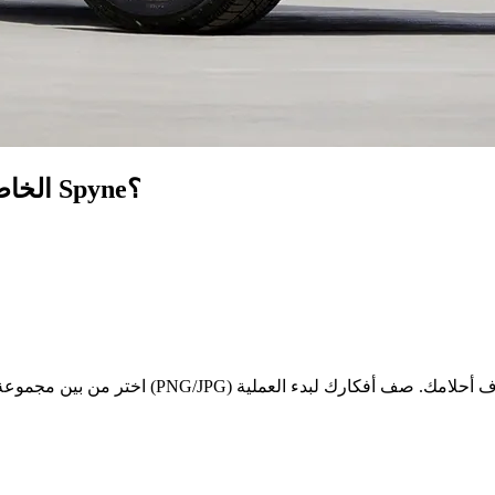
كيف تستخدم محاكي تغليف السيارات AI الخاص بـ Spyne؟