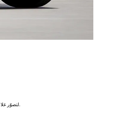
اختر من بين مجموعة متنوعة من قوالب التغليف المصممة مسبقًا، أو حمّل صورك الخاصة (PNG/JPG) لتصوّر غلاف أحلامك. صف أفكارك لبدء العملية.