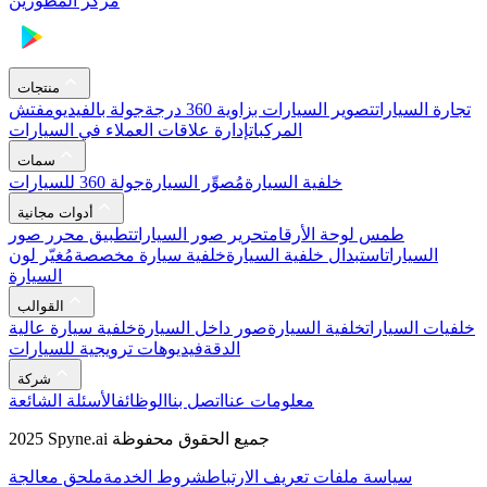
مركز المطورين
منتجات
تجارة السيارات
تصوير السيارات بزاوية 360 درجة
جولة بالفيديو
مفتش
المركبات
إدارة علاقات العملاء في السيارات
سمات
خلفية السيارة
مُصوِّر السيارة
جولة 360 للسيارات
أدوات مجانية
طمس لوحة الأرقام
تحرير صور السيارات
تطبيق محرر صور
السيارات
استبدال خلفية السيارة
خلفية سيارة مخصصة
مُغيّر لون
السيارة
القوالب
خلفيات السيارات
خلفية السيارة
صور داخل السيارة
خلفية سيارة عالية
الدقة
فيديوهات ترويجية للسيارات
شركة
معلومات عنا
اتصل بنا
الوظائف
الأسئلة الشائعة
2025 Spyne.ai جميع الحقوق محفوظة
سياسة ملفات تعريف الارتباط
شروط الخدمة
ملحق معالجة