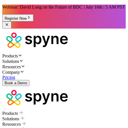
Webinar: David Long on the Future of BDC | July 16th | 5 AM PST
Register Now
Products
Solutions
Resources
Company
Pricing
Book a Demo
Products
Solutions
Resources