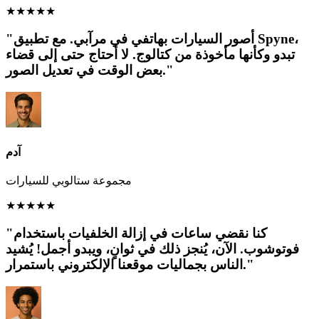
★
★
★
★
★
"أصور السيارات بهاتفي في مرآبي. مع تطبيق Spyne،
تبدو وكأنها مأخوذة من كتالوج. لا أحتاج حتى إلى قضاء
بعض الوقت في تعديل الصور."
آدم
مجموعة ستالوبي للسيارات
★
★
★
★
★
"كنا نقضي ساعات في إزالة الخلفيات باستخدام
فوتوشوب. الآن، يُنجز ذلك في ثوانٍ، ويبدو أجمل! يُشيد
الناس بجماليات موقعنا الإلكتروني باستمرار."