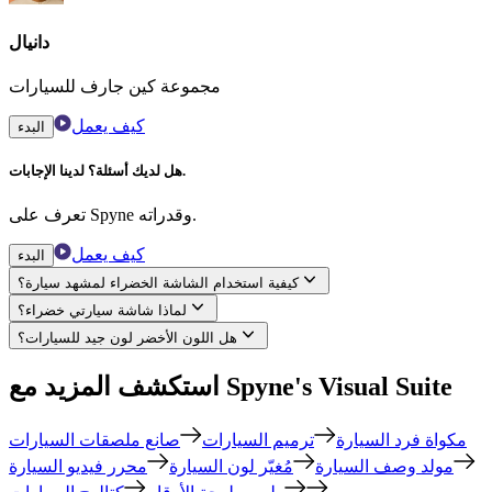
دانيال
مجموعة كين جارف للسيارات
كيف يعمل
البدء
هل لديك أسئلة؟ لدينا الإجابات.
تعرف على Spyne وقدراته.
كيف يعمل
البدء
كيفية استخدام الشاشة الخضراء لمشهد سيارة؟
لماذا شاشة سيارتي خضراء؟
هل اللون الأخضر لون جيد للسيارات؟
استكشف المزيد مع Spyne's Visual Suite
مكواة فرد السيارة
ترميم السيارات
صانع ملصقات السيارات
مولد وصف السيارة
مُغيّر لون السيارة
محرر فيديو السيارة