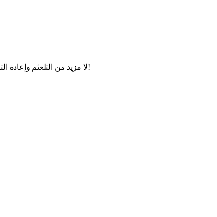
حطم حواجز اللغة مع التعليق الصوتي متعدد اللغات من Spyne. لا مزيد من التلعثم وإعادة التسجيل!