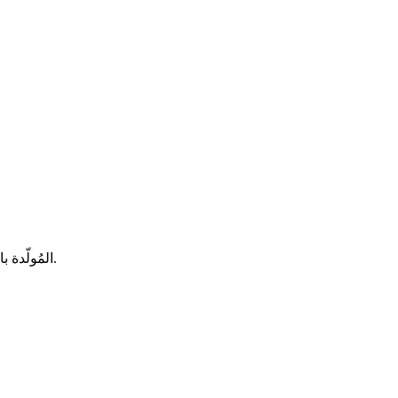
هل يُقلقك المحتوى؟ لا داعي للقلق بعد الآن! مع نصوص Spyne المُولّدة بالذكاء الاصطناعي والتعليقات الصوتية متعددة اللغات، لن تحتاج لفعل أي شيء.