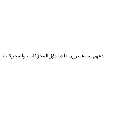
دعهم يستشعرون ذلك! دَوْرُ المحرّكات، والمحركات القوية، وإثارة السرعة، وراحة المقصورة الداخلية أثناء مشاهدتهم فيديوهات عروض السيارات. مع فيديوهات سيارات سباين، اترك أثرًا لا يُنسى.