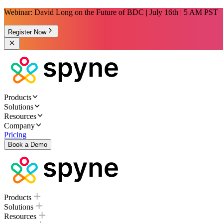
Webinar: David Long on the Future of BDC | July 16th | 5 AM PST
Register Now
Products
Solutions
Resources
Company
Pricing
Book a Demo
Products
Solutions
Resources