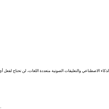
حقائق تم البحث فيها جيدًا وتم نسجها معًا في نص يشبه القصة الجذابة.