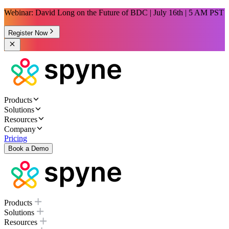
Webinar: David Long on the Future of BDC | July 16th | 5 AM PST
Register Now
Products
Solutions
Resources
Company
Pricing
Book a Demo
Products
Solutions
Resources