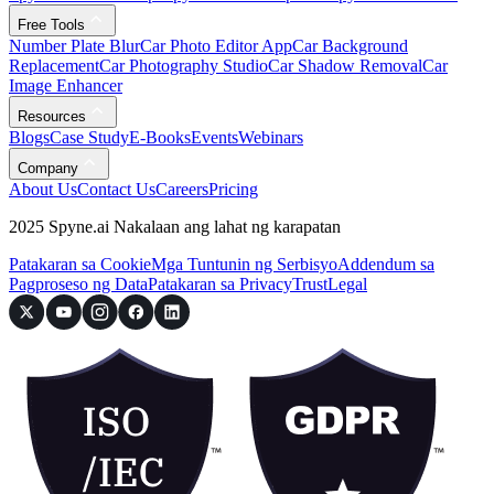
Free Tools
Number Plate Blur
Car Photo Editor App
Car Background
Replacement
Car Photography Studio
Car Shadow Removal
Car
Image Enhancer
Resources
Blogs
Case Study
E-Books
Events
Webinars
Company
About Us
Contact Us
Careers
Pricing
2025 Spyne.ai Nakalaan ang lahat ng karapatan
Patakaran sa Cookie
Mga Tuntunin ng Serbisyo
Addendum sa
Pagproseso ng Data
Patakaran sa Privacy
Trust
Legal