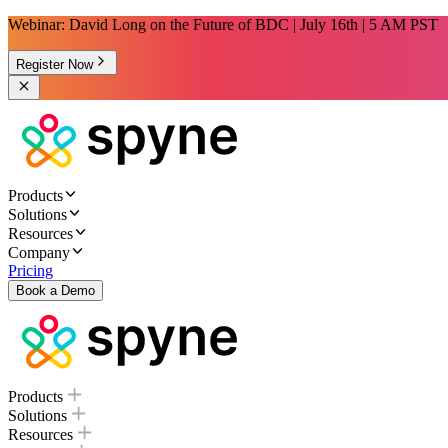
Webinar: David Long on the Future of BDC | July 16th | 5 AM PST
Register Now
Products
Solutions
Resources
Company
Pricing
Book a Demo
Products
Solutions
Resources