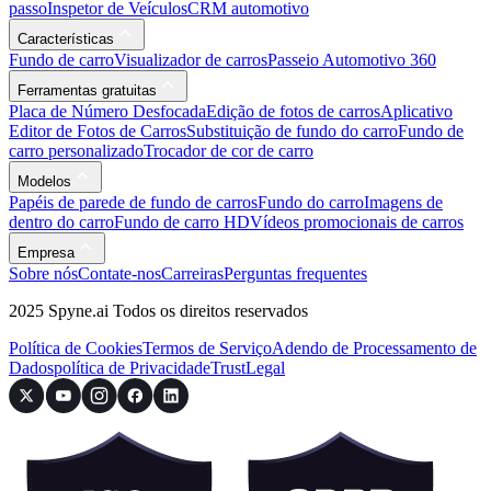
passo
Inspetor de Veículos
CRM automotivo
Características
Fundo de carro
Visualizador de carros
Passeio Automotivo 360
Ferramentas gratuitas
Placa de Número Desfocada
Edição de fotos de carros
Aplicativo
Editor de Fotos de Carros
Substituição de fundo do carro
Fundo de
carro personalizado
Trocador de cor de carro
Modelos
Papéis de parede de fundo de carros
Fundo do carro
Imagens de
dentro do carro
Fundo de carro HD
Vídeos promocionais de carros
Empresa
Sobre nós
Contate-nos
Carreiras
Perguntas frequentes
2025 Spyne.ai Todos os direitos reservados
Política de Cookies
Termos de Serviço
Adendo de Processamento de
Dados
política de Privacidade
Trust
Legal