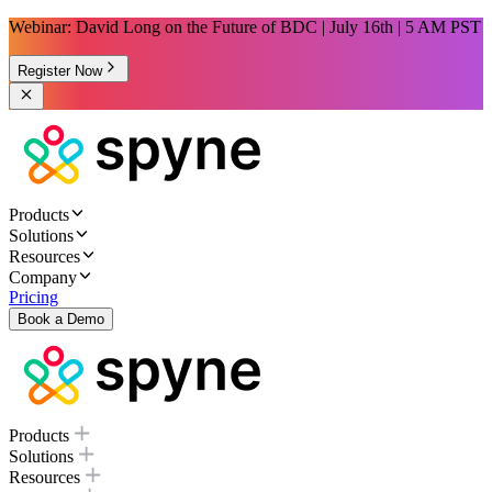
Webinar: David Long on the Future of BDC | July 16th | 5 AM PST
Register Now
Products
Solutions
Resources
Company
Pricing
Book a Demo
Products
Solutions
Resources