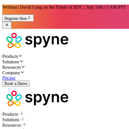
Webinar: David Long on the Future of BDC | July 16th | 5 AM PST
Register Now
Products
Solutions
Resources
Company
Pricing
Book a Demo
Products
Solutions
Resources