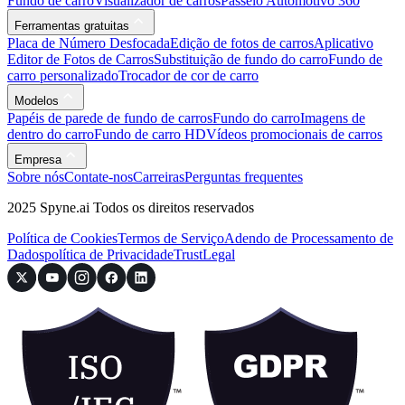
Fundo de carro
Visualizador de carros
Passeio Automotivo 360
Ferramentas gratuitas
Placa de Número Desfocada
Edição de fotos de carros
Aplicativo
Editor de Fotos de Carros
Substituição de fundo do carro
Fundo de
carro personalizado
Trocador de cor de carro
Modelos
Papéis de parede de fundo de carros
Fundo do carro
Imagens de
dentro do carro
Fundo de carro HD
Vídeos promocionais de carros
Empresa
Sobre nós
Contate-nos
Carreiras
Perguntas frequentes
2025 Spyne.ai Todos os direitos reservados
Política de Cookies
Termos de Serviço
Adendo de Processamento de
Dados
política de Privacidade
Trust
Legal