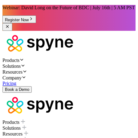
Webinar: David Long on the Future of BDC | July 16th | 5 AM PST
Register Now
Products
Solutions
Resources
Company
Pricing
Book a Demo
Products
Solutions
Resources