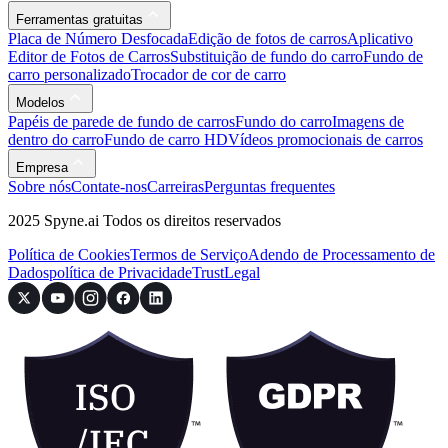
Ferramentas gratuitas
Placa de Número Desfocada
Edição de fotos de carros
Aplicativo
Editor de Fotos de Carros
Substituição de fundo do carro
Fundo de
carro personalizado
Trocador de cor de carro
Modelos
Papéis de parede de fundo de carros
Fundo do carro
Imagens de
dentro do carro
Fundo de carro HD
Vídeos promocionais de carros
Empresa
Sobre nós
Contate-nos
Carreiras
Perguntas frequentes
2025 Spyne.ai Todos os direitos reservados
Política de Cookies
Termos de Serviço
Adendo de Processamento de
Dados
política de Privacidade
Trust
Legal