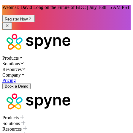
Webinar: David Long on the Future of BDC | July 16th | 5 AM PST
Register Now
Products
Solutions
Resources
Company
Pricing
Book a Demo
Products
Solutions
Resources