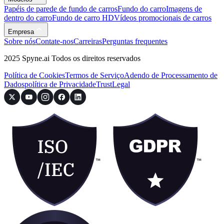
Papéis de parede de fundo de carros
Fundo do carro
Imagens de
dentro do carro
Fundo de carro HD
Vídeos promocionais de carros
Empresa
Sobre nós
Contate-nos
Carreiras
Perguntas frequentes
2025 Spyne.ai Todos os direitos reservados
Política de Cookies
Termos de Serviço
Adendo de Processamento de
Dados
política de Privacidade
Trust
Legal