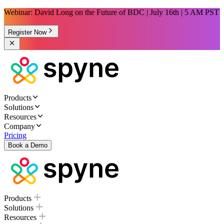
Webinar: David Long on the Future of BDC | July 16th | 5 AM PST
Register Now
Products
Solutions
Resources
Company
Pricing
Book a Demo
Products
Solutions
Resources