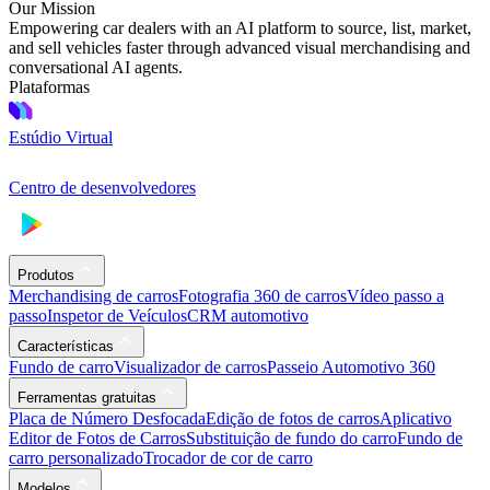
Our Mission
Empowering car dealers with an AI platform to source, list, market,
and sell vehicles faster through advanced visual merchandising and
conversational AI agents.
Plataformas
Estúdio Virtual
Centro de desenvolvedores
Produtos
Merchandising de carros
Fotografia 360 de carros
Vídeo passo a
passo
Inspetor de Veículos
CRM automotivo
Características
Fundo de carro
Visualizador de carros
Passeio Automotivo 360
Ferramentas gratuitas
Placa de Número Desfocada
Edição de fotos de carros
Aplicativo
Editor de Fotos de Carros
Substituição de fundo do carro
Fundo de
carro personalizado
Trocador de cor de carro
Modelos