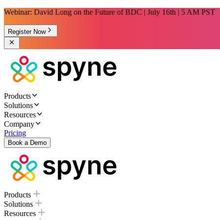
Webinar: David Long on the Future of BDC | July 16th | 5 AM PST
Register Now
Products
Solutions
Resources
Company
Pricing
Book a Demo
Products
Solutions
Resources