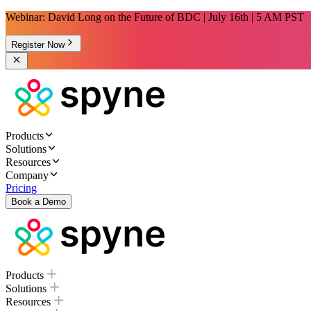
Webinar: David Long on the Future of BDC | July 16th | 5 AM PST
Register Now
Products
Solutions
Resources
Company
Pricing
Book a Demo
Products
Solutions
Resources