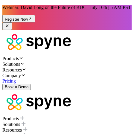
Webinar: David Long on the Future of BDC | July 16th | 5 AM PST
Register Now
Products
Solutions
Resources
Company
Pricing
Book a Demo
Products
Solutions
Resources