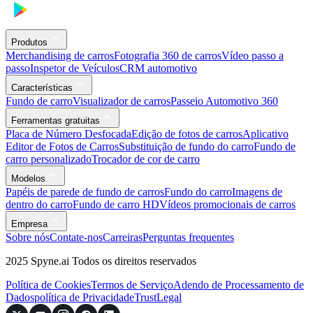
Produtos
Merchandising de carros
Fotografia 360 de carros
Vídeo passo a
passo
Inspetor de Veículos
CRM automotivo
Características
Fundo de carro
Visualizador de carros
Passeio Automotivo 360
Ferramentas gratuitas
Placa de Número Desfocada
Edição de fotos de carros
Aplicativo
Editor de Fotos de Carros
Substituição de fundo do carro
Fundo de
carro personalizado
Trocador de cor de carro
Modelos
Papéis de parede de fundo de carros
Fundo do carro
Imagens de
dentro do carro
Fundo de carro HD
Vídeos promocionais de carros
Empresa
Sobre nós
Contate-nos
Carreiras
Perguntas frequentes
2025 Spyne.ai Todos os direitos reservados
Política de Cookies
Termos de Serviço
Adendo de Processamento de
Dados
política de Privacidade
Trust
Legal