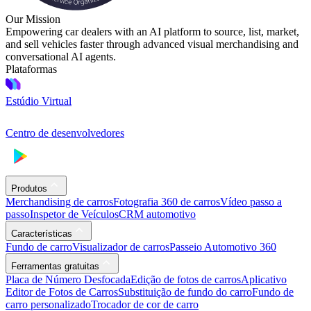
Our Mission
Empowering car dealers with an AI platform to source, list, market,
and sell vehicles faster through advanced visual merchandising and
conversational AI agents.
Plataformas
Estúdio Virtual
Centro de desenvolvedores
Produtos
Merchandising de carros
Fotografia 360 de carros
Vídeo passo a
passo
Inspetor de Veículos
CRM automotivo
Características
Fundo de carro
Visualizador de carros
Passeio Automotivo 360
Ferramentas gratuitas
Placa de Número Desfocada
Edição de fotos de carros
Aplicativo
Editor de Fotos de Carros
Substituição de fundo do carro
Fundo de
carro personalizado
Trocador de cor de carro