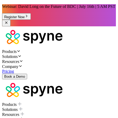
Webinar: David Long on the Future of BDC | July 16th | 5 AM PST
Register Now
Products
Solutions
Resources
Company
Pricing
Book a Demo
Products
Solutions
Resources