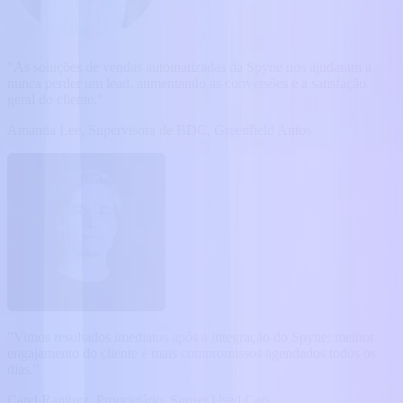
"As soluções de vendas automatizadas da Spyne nos ajudaram a
nunca perder um lead, aumentando as conversões e a satisfação
geral do cliente."
Amanda Lee, Supervisora ​​de BDC, Greenfield Autos
"Vimos resultados imediatos após a integração do Spyne: melhor
engajamento do cliente e mais compromissos agendados todos os
dias."
Carel Ramirez, Proprietário, Sunset Used Cars