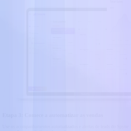
Etapa 3: Comece a automatizar as vendas
Use os acompanhamentos automatizados e alertas de leads do Spyne