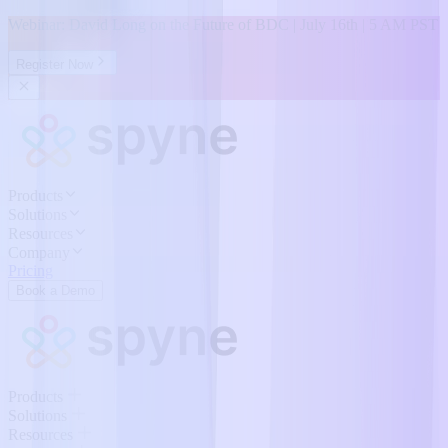
Webinar: David Long on the Future of BDC | July 16th | 5 AM PST
Register Now
Products
Solutions
Resources
Company
Pricing
Book a Demo
Products
Solutions
Resources