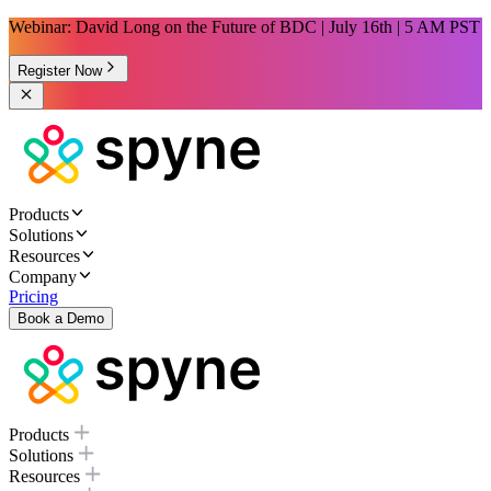
Webinar: David Long on the Future of BDC | July 16th | 5 AM PST
Register Now
Products
Solutions
Resources
Company
Pricing
Book a Demo
Products
Solutions
Resources