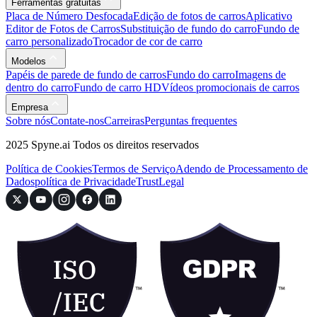
Ferramentas gratuitas
Placa de Número Desfocada
Edição de fotos de carros
Aplicativo
Editor de Fotos de Carros
Substituição de fundo do carro
Fundo de
carro personalizado
Trocador de cor de carro
Modelos
Papéis de parede de fundo de carros
Fundo do carro
Imagens de
dentro do carro
Fundo de carro HD
Vídeos promocionais de carros
Empresa
Sobre nós
Contate-nos
Carreiras
Perguntas frequentes
2025 Spyne.ai Todos os direitos reservados
Política de Cookies
Termos de Serviço
Adendo de Processamento de
Dados
política de Privacidade
Trust
Legal