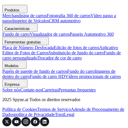
Produtos
Merchandising de carros
Fotografia 360 de carros
Vídeo passo a
passo
Inspetor de Veículos
CRM automotivo
Características
Fundo de carro
Visualizador de carros
Passeio Automotivo 360
Ferramentas gratuitas
Placa de Número Desfocada
Edição de fotos de carros
Aplicativo
Editor de Fotos de Carros
Substituição de fundo do carro
Fundo de
carro personalizado
Trocador de cor de carro
Modelos
Papéis de parede de fundo de carros
Fundo do carro
Imagens de
dentro do carro
Fundo de carro HD
Vídeos promocionais de carros
Empresa
Sobre nós
Contate-nos
Carreiras
Perguntas frequentes
2025 Spyne.ai Todos os direitos reservados
Política de Cookies
Termos de Serviço
Adendo de Processamento de
Dados
política de Privacidade
Trust
Legal