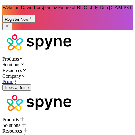
Webinar: David Long on the Future of BDC | July 16th | 5 AM PST
Register Now
Products
Solutions
Resources
Company
Pricing
Book a Demo
Products
Solutions
Resources