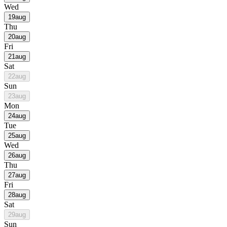
Wed
19
aug
Thu
20
aug
Fri
21
aug
Sat
22
aug
Sun
23
aug
Mon
24
aug
Tue
25
aug
Wed
26
aug
Thu
27
aug
Fri
28
aug
Sat
29
aug
Sun