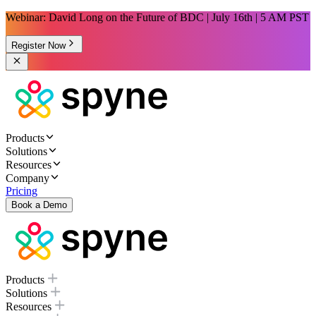
Webinar: David Long on the Future of BDC | July 16th | 5 AM PST
Register Now
Products
Solutions
Resources
Company
Pricing
Book a Demo
Products
Solutions
Resources