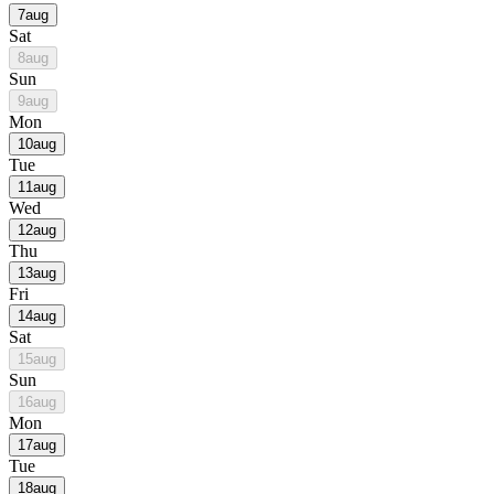
7
aug
Sat
8
aug
Sun
9
aug
Mon
10
aug
Tue
11
aug
Wed
12
aug
Thu
13
aug
Fri
14
aug
Sat
15
aug
Sun
16
aug
Mon
17
aug
Tue
18
aug