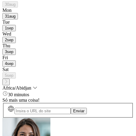
30
aug
Mon
31
aug
Tue
1
sep
Wed
2
sep
Thu
3
sep
Fri
4
sep
Sat
5
sep
Africa/Abidjan
30 minutos
Só mais uma coisa!
Enviar