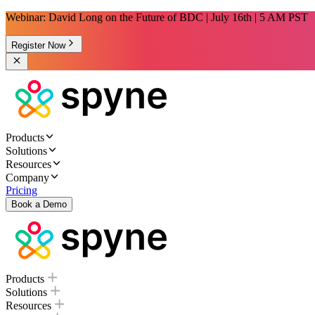
Webinar: David Long on the Future of BDC | July 16th | 5 AM PST
Register Now
Products
Solutions
Resources
Company
Pricing
Book a Demo
Products
Solutions
Resources