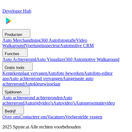
Developer Hub
Producten
Auto Merchandising
360 Autofotografie
Video
Walkaround
Voertuiginspecteur
Automotive CRM
Functies
Auto Achtergrond
Auto Visualizer
360 Automotive Walkaround
Gratis tools
Kentekenplaat vervagen
Autofoto bewerken
Autofoto-editor
app
Auto achtergrond vervangen
Aangepaste auto
achtergrond
Autokleurwisselaar
Sjablonen
Auto achtergrond achtergronden
Auto
achtergrond
Autorijdvideo's
Autovideo's
Autopresentatievideo
Bedrijf
Over ons
Contacteer ons
Vacatures
Veelgestelde vragen
2025 Spyne.ai Alle rechten voorbehouden