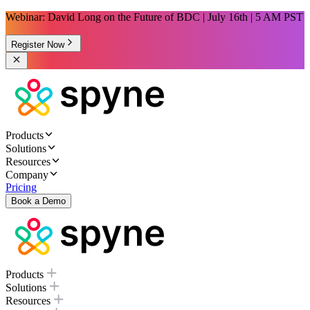
Webinar: David Long on the Future of BDC | July 16th | 5 AM PST
Register Now
Products
Solutions
Resources
Company
Pricing
Book a Demo
Products
Solutions
Resources