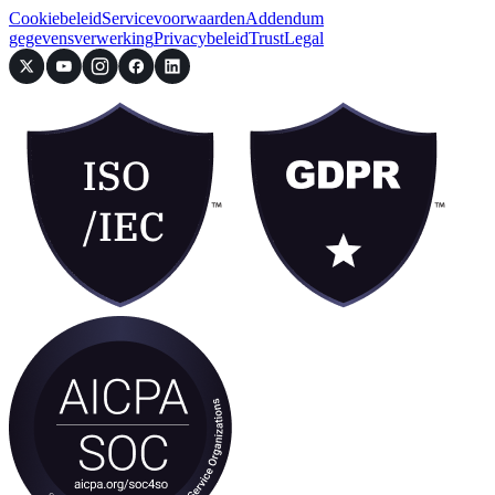
Cookiebeleid
Servicevoorwaarden
Addendum
gegevensverwerking
Privacybeleid
Trust
Legal