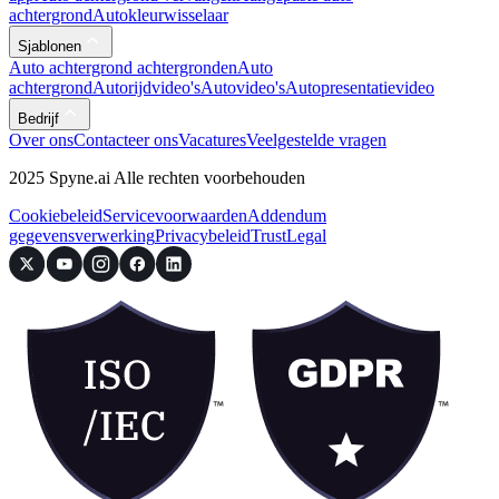
achtergrond
Autokleurwisselaar
Sjablonen
Auto achtergrond achtergronden
Auto
achtergrond
Autorijdvideo's
Autovideo's
Autopresentatievideo
Bedrijf
Over ons
Contacteer ons
Vacatures
Veelgestelde vragen
2025 Spyne.ai Alle rechten voorbehouden
Cookiebeleid
Servicevoorwaarden
Addendum
gegevensverwerking
Privacybeleid
Trust
Legal