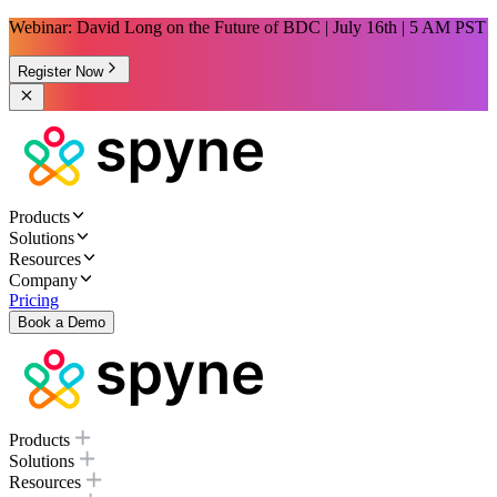
Webinar: David Long on the Future of BDC | July 16th | 5 AM PST
Register Now
Products
Solutions
Resources
Company
Pricing
Book a Demo
Products
Solutions
Resources