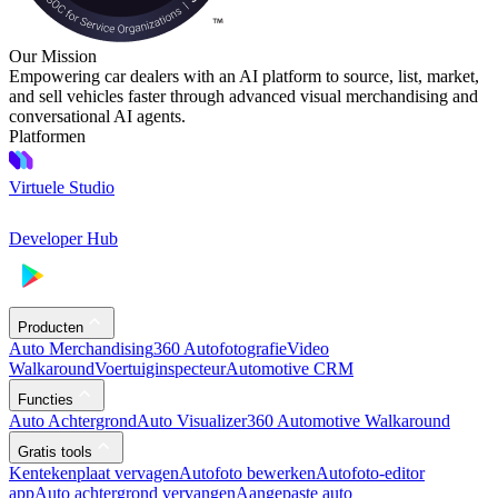
Our Mission
Empowering car dealers with an AI platform to source, list, market,
and sell vehicles faster through advanced visual merchandising and
conversational AI agents.
Platformen
Virtuele Studio
Developer Hub
Producten
Auto Merchandising
360 Autofotografie
Video
Walkaround
Voertuiginspecteur
Automotive CRM
Functies
Auto Achtergrond
Auto Visualizer
360 Automotive Walkaround
Gratis tools
Kentekenplaat vervagen
Autofoto bewerken
Autofoto-editor
app
Auto achtergrond vervangen
Aangepaste auto