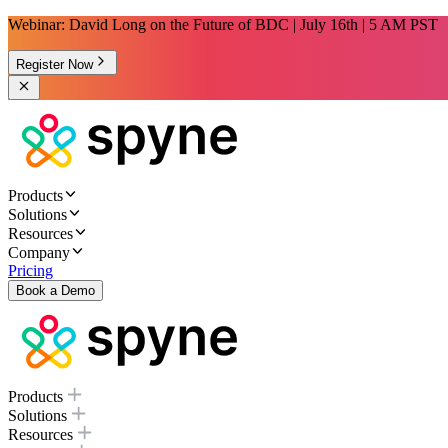
Webinar: David Long on the Future of BDC | July 16th | 5 AM PST
Register Now
Products
Solutions
Resources
Company
Pricing
Book a Demo
Products
Solutions
Resources