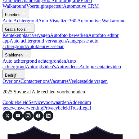
Auto Merchandising
360 Autofotografie
Video
Walkaround
Voertuiginspecteur
Automotive CRM
Functies
Auto Achtergrond
Auto Visualizer
360 Automotive Walkaround
Gratis tools
Kentekenplaat vervagen
Autofoto bewerken
Autofoto-editor
app
Auto achtergrond vervangen
Aangepaste auto
achtergrond
Autokleurwisselaar
Sjablonen
Auto achtergrond achtergronden
Auto
achtergrond
Autorijdvideo's
Autovideo's
Autopresentatievideo
Bedrijf
Over ons
Contacteer ons
Vacatures
Veelgestelde vragen
2025 Spyne.ai Alle rechten voorbehouden
Cookiebeleid
Servicevoorwaarden
Addendum
gegevensverwerking
Privacybeleid
Trust
Legal