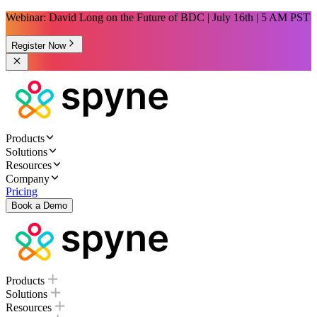
Webinar: David Long on the Future of BDC | July 16th | 5 AM PST
Register Now
Products
Solutions
Resources
Company
Pricing
Book a Demo
Products
Solutions
Resources