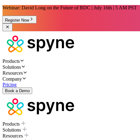
Webinar: David Long on the Future of BDC | July 16th | 5 AM PST
Register Now
Products
Solutions
Resources
Company
Pricing
Book a Demo
Products
Solutions
Resources