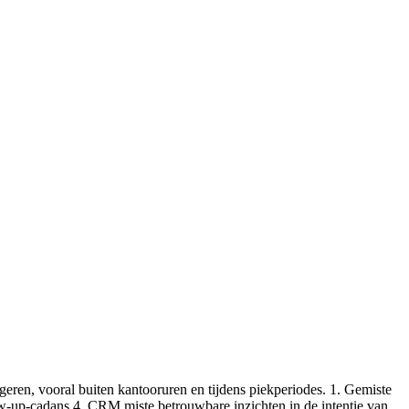
en, vooral buiten kantooruren en tijdens piekperiodes. 1. Gemiste
w-up-cadans 4. CRM miste betrouwbare inzichten in de intentie van