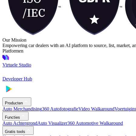
Our Mission
Empowering car dealers with an AI platform to source, list, market, a
Platformen
Virtuele Studio
Developer Hub
Producten
Auto Merchandising
360 Autofotografie
Video Walkaround
Voertuigin
Functies
Auto Achtergrond
Auto Visualizer
360 Automotive Walkaround
Gratis tools