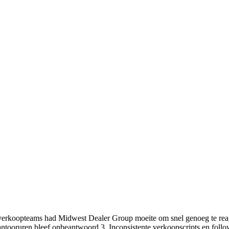
erkoopteams had Midwest Dealer Group moeite om snel genoeg te reager
tooruren bleef onbeantwoord 3. Inconsistente verkoopscripts en follo