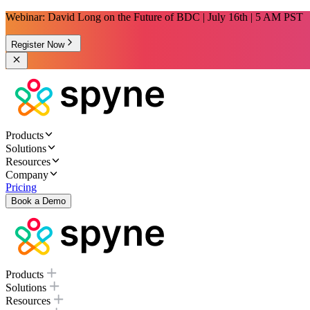
Webinar: David Long on the Future of BDC | July 16th | 5 AM PST
Register Now
Products
Solutions
Resources
Company
Pricing
Book a Demo
Products
Solutions
Resources