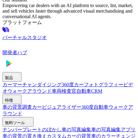
Empowering car dealers with an AI platform to source, list, market,
and sell vehicles faster through advanced visual merchandising and
conversational AI agents.
プラットフォーム
バーチャルスタジオ
開発者ハブ
製品
カーマーチャンダイジング
360度カーフォトグラフィー
ビデ
オウォークアラウンド
車両検査官
自動車CRM
特徴
車の背景調査
カービジュアライザー
360度自動車ウォークア
ラウンド
無料ツール
ナンバープレートのぼかし
車の写真編集
車の写真編集アプリ
車の背景の置き換え
カスタムカーの背景
車のカラーチェンジ