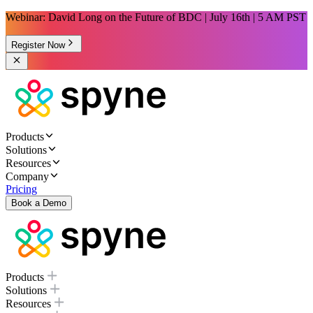
Webinar: David Long on the Future of BDC | July 16th | 5 AM PST
Register Now
Products
Solutions
Resources
Company
Pricing
Book a Demo
Products
Solutions
Resources