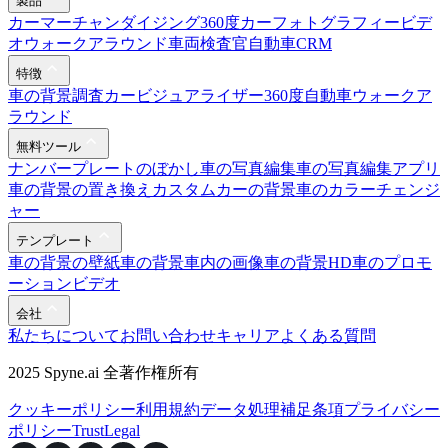
製品
カーマーチャンダイジング
360度カーフォトグラフィー
ビデ
オウォークアラウンド
車両検査官
自動車CRM
特徴
車の背景調査
カービジュアライザー
360度自動車ウォークア
ラウンド
無料ツール
ナンバープレートのぼかし
車の写真編集
車の写真編集アプリ
車の背景の置き換え
カスタムカーの背景
車のカラーチェンジ
ャー
テンプレート
車の背景の壁紙
車の背景
車内の画像
車の背景HD
車のプロモ
ーションビデオ
会社
私たちについて
お問い合わせ
キャリア
よくある質問
2025 Spyne.ai 全著作権所有
クッキーポリシー
利用規約
データ処理補足条項
プライバシー
ポリシー
Trust
Legal