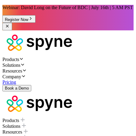
Webinar: David Long on the Future of BDC | July 16th | 5 AM PST
Register Now
Products
Solutions
Resources
Company
Pricing
Book a Demo
Products
Solutions
Resources