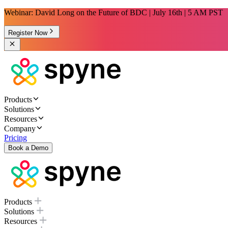
Webinar: David Long on the Future of BDC | July 16th | 5 AM PST
Register Now
Products
Solutions
Resources
Company
Pricing
Book a Demo
Products
Solutions
Resources